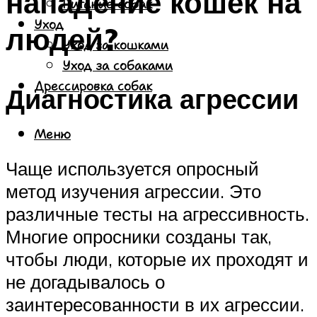
нападение кошек на
Питание собак
Уход
людей?
Уход за кошками
Уход за собаками
Дрессировка собак
Диагностика агрессии
Меню
Чаще используется опросный
метод изучения агрессии. Это
различные тесты на агрессивность.
Многие опросники созданы так,
чтобы люди, которые их проходят и
не догадывалось о
заинтересованности в их агрессии.